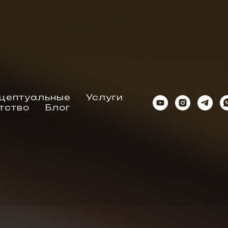
цептуальные
Услуги
тство
Блог