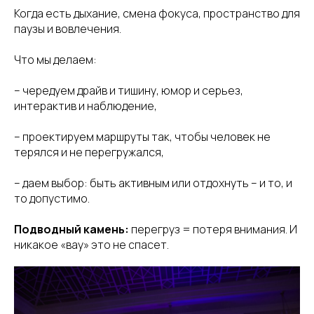
Когда есть дыхание, смена фокуса, пространство для
паузы и вовлечения.
Что мы делаем:
– чередуем драйв и тишину, юмор и серьез,
интерактив и наблюдение,
– проектируем маршруты так, чтобы человек не
терялся и не перегружался,
– даем выбор: быть активным или отдохнуть – и то, и
то допустимо.
Подводный камень:
перегруз = потеря внимания. И
никакое «вау» это не спасет.